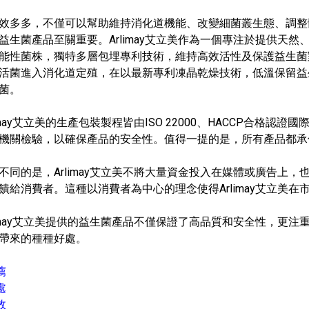
效多多，不僅可以幫助維持消化道機能、改變細菌叢生態、調整
益生菌產品至關重要。Arlimay艾立美作為一個專注於提供天
能性菌株，獨特多層包埋專利技術，維持高效活性及保護益生菌
活菌進入消化道定殖，在以最新專利凍晶乾燥技術，低溫保留益
菌。
imay艾立美的生產包裝製程皆由ISO 22000、HACCP合格
機關檢驗，以確保產品的安全性。值得一提的是，所有產品都承
不同的是，Arlimay艾立美不將大量資金投入在媒體或廣告上
饋給消費者。這種以消費者為中心的理念使得Arlimay艾立美
limay艾立美提供的益生菌產品不僅保證了高品質和安全性，更
帶來的種種好處。
薦
處
效