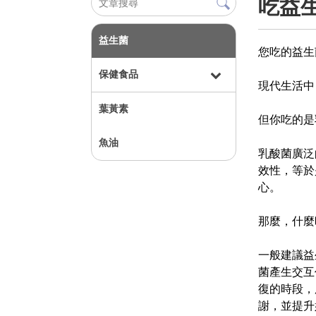
吃益
益生菌
您吃的益生
保健食品
現代生活中
葉黃素
但你吃的是
魚油
乳酸菌廣泛
效性，等於
心。
那麼，什麼
一般建議益
菌產生交互
復的時段，
謝，並提升