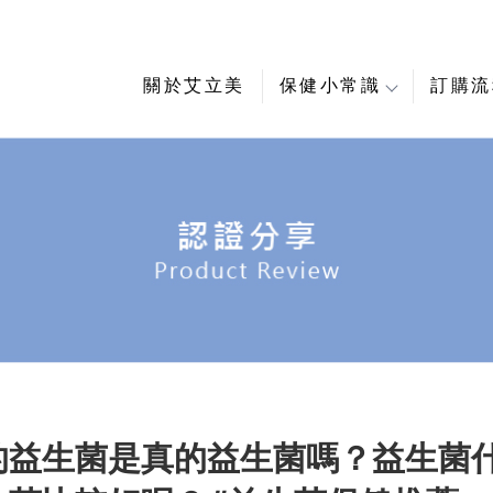
關於艾立美
保健小常識
訂購流
的益生菌是真的益生菌嗎？益生菌